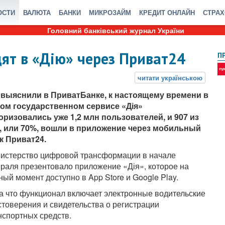
ОСТИ
ВАЛЮТА
БАНКИ
МИКРОЗАЙМ
КРЕДИТ ОНЛАЙН
СТРА
Головний банківський журнал України
ят в «Дію» через Приват24
П
 выяснили в ПриватБанке, к настоящему времени в
ом государственном сервисе «Дія»
оризовались уже 1,2 млн пользователей, и 907 из
, или 70%, вошли в приложение через мобильный
к Приват24.
истерство цифровой трансформации в начале
раля презентовало приложение «Дія», которое на
ный момент доступно в App Store и Google Play.
а что функционал включает электронные водительские
стоверения и свидетельства о регистрации
нспортных средств.