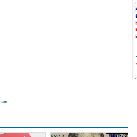
ться
.