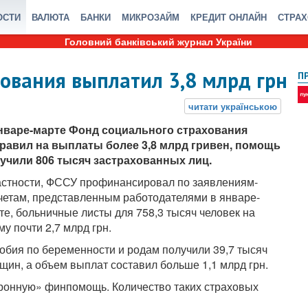
ОСТИ
ВАЛЮТА
БАНКИ
МИКРОЗАЙМ
КРЕДИТ ОНЛАЙН
СТРА
Головний банківський журнал України
хования выплатил 3,8 млрд грн
П
нваре-марте Фонд социального страхования
равил на выплаты более 3,8 млрд гривен, помощь
учили 806 тысяч застрахованных лиц.
астности, ФССУ профинансировал по заявлениям-
четам, представленным работодателями в январе-
те, больничные листы для 758,3 тысяч человек на
му почти 2,7 млрд грн.
обия по беременности и родам получили 39,7 тысяч
щин, а объем выплат составил больше 1,1 млрд грн.
ронную» финпомощь. Количество таких страховых