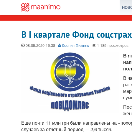
НОВ
В I квартале Фонд соцстра
08.05.2020
Ксения Хижняк
В я
нап
пол
В ч
рас
мар
сум
Пос
жен
Еще почти 11 млн грн были направлены на «похо
случаев за отчетный период — 2,6 тысяч.