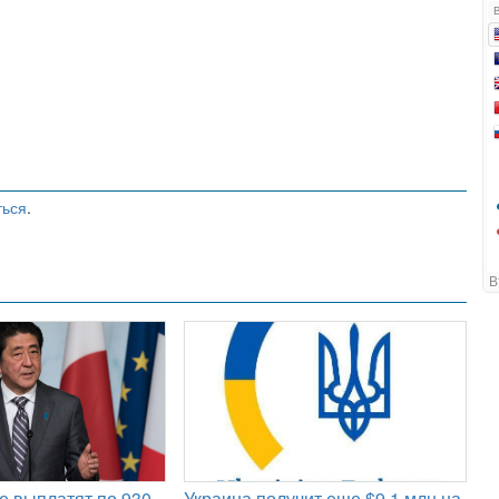
ться
.