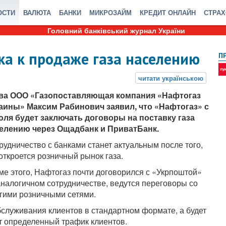
ОСТИ
ВАЛЮТА
БАНКИ
МИКРОЗАЙМ
КРЕДИТ ОНЛАЙН
СТРА
Головний банківський журнал України
ка к продаже газа населению
П
ва ООО «Газопоставляющая компания «Нафтогаз
аины» Максим Рабинович заявил, что «Нафтогаз» с
юля будет заключать договоры на поставку газа
елению через Ощадбанк и ПриватБанк.
рудничество с банками станет актуальным после того,
 откроется розничный рынок газа.
ме этого, Нафтогаз почти договорился с «Укрпоштой»
аналогичном сотрудничестве, ведутся переговоры со
гими розничными сетями.
бслуживания клиентов в стандартном формате, а будет
ют определенный трафик клиентов.