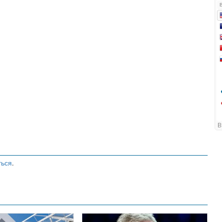
ться
.