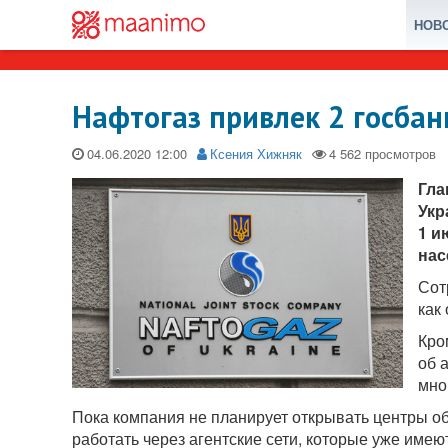
НОВ
Нафтогаз привлек 2 госбан
04.06.2020
Ксения Хижняк
Гла
Укр
1 и
нас
Сот
как
Кро
об 
мно
Пока компания не планирует открывать центры о
работать через агентские сети, которые уже име