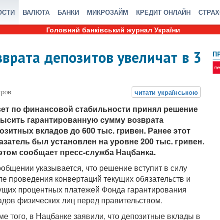
ОСТИ
ВАЛЮТА
БАНКИ
МИКРОЗАЙМ
КРЕДИТ ОНЛАЙН
СТРА
Головний банківський журнал України
врата депозитов увеличат в 3
П
ет по финансовой стабильности принял решение
ысить гарантированную сумму возврата
озитных вкладов до 600 тыс. гривен. Ранее этот
азатель был установлен на уровне 200 тыс. гривен.
этом сообщает пресс-служба Нацбанка.
ообщении указывается, что решение вступит в силу
ле проведения конвертаций текущих обязательств и
ущих процентных платежей Фонда гарантирования
адов физических лиц перед правительством.
ме того, в Нацбанке заявили, что депозитные вклады в