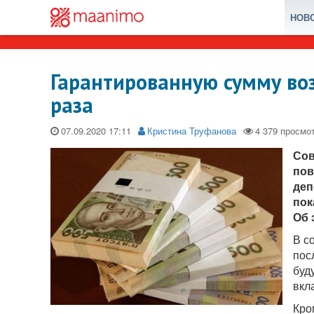
НОВ
Гарантированную сумму воз
раза
07.09.2020
Кристина Труфанова
Сов
пов
деп
пок
Об 
В с
пос
буд
вкл
Кро