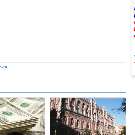
ться
.