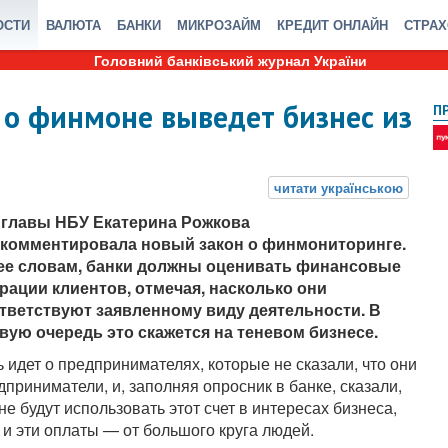
ОСТИ
ВАЛЮТА
БАНКИ
МИКРОЗАЙМ
КРЕДИТ ОНЛАЙН
СТРА
Головний банківський журнал України
н о финмоне выведет бизнес из
П
главы НБУ Екатерина Рожкова
комментировала новый закон о финмониторинге.
ее словам, банки должны оценивать финансовые
рации клиентов, отмечая, насколько они
тветствуют заявленному виду деятельности. В
вую очередь это скажется на теневом бизнесе.
ь идет о предпринимателях, которые не сказали, что они
дприниматели, и, заполняя опросник в банке, сказали,
 не будут использовать этот счет в интересах бизнеса,
, и эти оплаты — от большого круга людей.