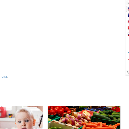
ться
.