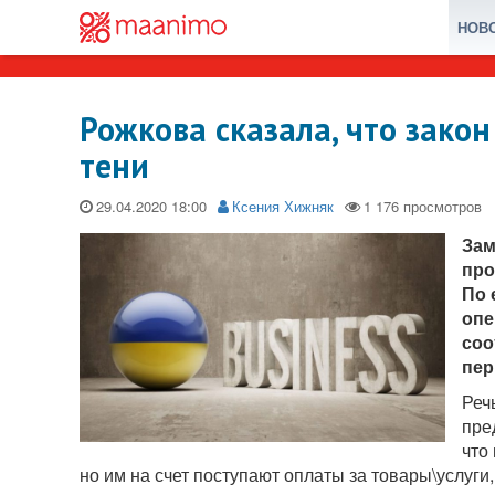
НОВ
Рожкова сказала, что зако
тени
29.04.2020
Ксения Хижняк
Зам
про
По 
опе
соо
пер
Реч
пре
что
но им на счет поступают оплаты за товары\услуги