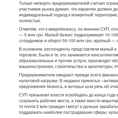
Только четверть предпринимателей считает огр
участников рынка думает, что карантин должен д
индивидуальный подход к конкретной территории,
полностью.
Отметим, что к микробизнесу, по мнению СУП, отно
— 5 млн грн. Малый бизнес подразумевает 10-100 
сотрудников и оборот 50-100 млн грн, крупный — о
В основном, респонденты представляли малый и с
торговле. Были и те, кто занимается консалтинг
образовательные и прочие услуги, производит об
машиностроения, строительства и архитектуры, H
Предприниматели ожидают прежде всего финансов
налоговой нагрузки. В недавно принятых «антик
предложения бизнеса, в которых шла речь об этом
СУП призывает власти освободить до конца года
сохранить рабочие места, а также ввести моратор
то почти 2 млн граждан смогут и дальше зарабаты
поддержать наиболее пострадавшие сферы: куль