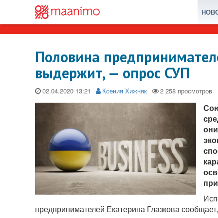
НОВ
Половина предпринимателе
выдержит, — опрос СУП
02.04.2020
Ксения Хижняк
Сою
сре
они
эко
спо
кар
осв
при
Исп
предпринимателей Екатерина Глазкова сообщает,