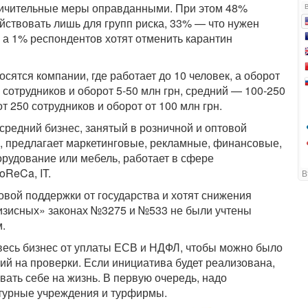
аничительные меры оправданными. При этом 48%
ействовать лишь для групп риска, 33% — что нужен
 а 1% респондентов хотят отменить карантин
сятся компании, где работает до 10 человек, а оборот
сотрудников и оборот 5-50 млн грн, средний — 100-250
т 250 сотрудников и оборот от 100 млн грн.
редний бизнес, занятый в розничной и оптовой
ом, предлагает маркетинговые, рекламные, финансовые,
орудование или мебель, работает в сфере
oReCa, IT.
ой поддержки от государства и хотят снижения
ризисных» законах №3275 и №533 не были учтены
.
 весь бизнес от уплаты ЕСВ и НДФЛ, чтобы можно было
ий на проверки. Если инициатива будет реализована,
вать себе на жизнь. В первую очередь, надо
турные учреждения и турфирмы.