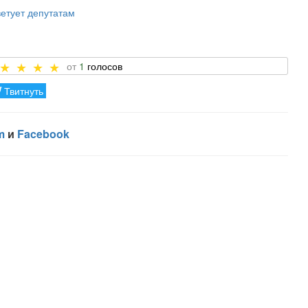
ветует депутатам
1