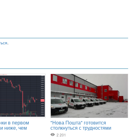
ться
.