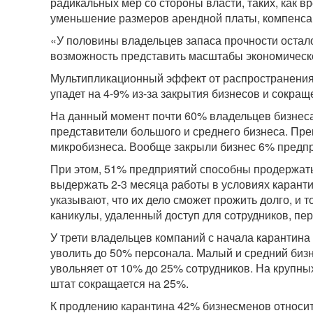
радикальных мер со стороны власти, таких, как 
уменьшение размеров арендной платы, компенса
«У половины владельцев запаса прочности остало
возможность представить масштабы экономическо
Мультипликационный эффект от распространения 
упадет на 4-9% из-за закрытия бизнесов и сокращ
На данный момент почти 60% владельцев бизнеса
представители большого и среднего бизнеса. Пре
микробизнеса. Вообще закрыли бизнес 6% предпр
При этом, 51% предприятий способны продержать
выдержать 2-3 месяца работы в условиях каранти
указывают, что их дело сможет прожить долго, и 
каникулы, удаленный доступ для сотрудников, пе
У трети владельцев компаний с начала карантина
уволить до 50% персонала. Малый и средний бизн
увольняет от 10% до 25% сотрудников. На крупны
штат сокращается на 25%.
К продлению карантина 42% бизнесменов относитс