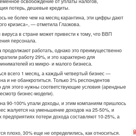
временное освобождение от уплаты налогов,
ция потерь, дешевые кредиты.
сь не более чем на месяц карантина, эти цифры дают
го кризиса», — отметила Глазкова.
вируса в стране может привести к тому, что ВВП
ения персонала.
 продолжают работать, однако это преимущественно
кратили работу 29%, и это характерно для
инимателей из микро- и малого бизнеса.
ся всего 1 месяц, а каждый четвертый бизнес —
на и не обанкротиться. Только 3% респондентов
то для этого нужны соответствующие условия (арендные
ресмотр бизнес-модели).
 на 90-100% упали доходы, и этим компаниям пришлось
ес жалуется на уменьшение доходов на 25-50%, и
х предприятиях потери дохода составляют 10-25%, а
я плохо, 30% еще не определились, как относиться.