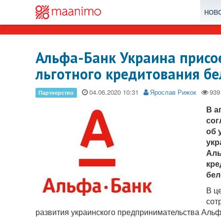
НОВ
Альфа-Банк Украина присо
льготного кредитования бе
04.06.2020
Ярослав Рижок
В а
сог
об 
укр
Аль
кре
бел
В ц
сот
развития украинского предпринимательства Альф