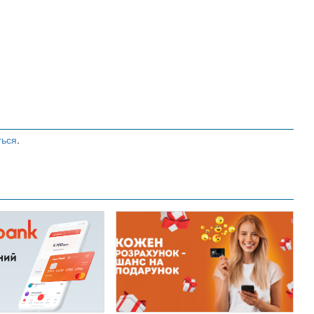
ться
.