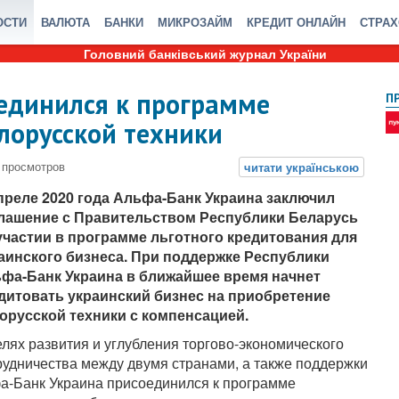
ОСТИ
ВАЛЮТА
БАНКИ
МИКРОЗАЙМ
КРЕДИТ ОНЛАЙН
СТРА
Головний банківський журнал України
единился к программе
П
лорусской техники
преле 2020 года Альфа-Банк Украина заключил
лашение с Правительством Республики Беларусь
участии в программе льготного кредитования для
аинского бизнеса. При поддержке Республики
фа-Банк Украина в ближайшее время начнет
дитовать украинский бизнес на приобретение
орусской техники с компенсацией.
елях развития и углубления торгово-экономического
рудничества между двумя странами, а также поддержки
а-Банк Украина присоединился к программе