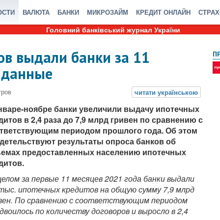
ОСТИ
ВАЛЮТА
БАНКИ
МИКРОЗАЙМ
КРЕДИТ ОНЛАЙН
СТРА
Головний банківський журнал України
ов выдали банки за 11
П
е данные
нваре-ноябре банки увеличили выдачу ипотечных
дитов в 2,4 раза до 7,9 млрд гривен по сравнению с
тветствующим периодом прошлого года. Об этом
детельствуют результаты опроса банков об
емах предоставленных населению ипотечных
дитов.
целом за первые 11 месяцев 2021 года банки выдали
 тыс. ипотечных кредитов на общую сумму 7,9 млрд
вен. По сравнению с соответствующим периодом
воилось по количеству договоров и выросло в 2,4