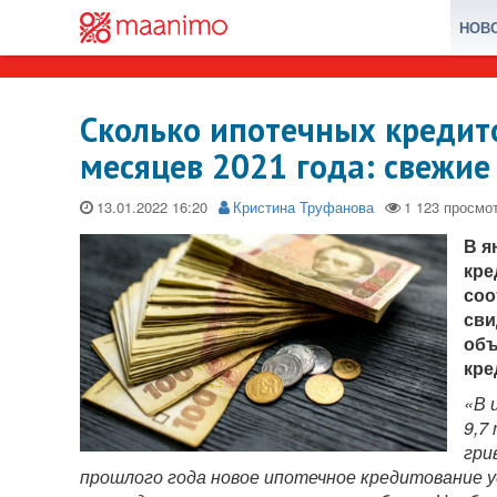
НОВ
Сколько ипотечных кредит
месяцев 2021 года: свежи
13.01.2022
Кристина Труфанова
В я
кре
соо
сви
объ
кре
«В 
9,7
гри
прошлого года новое ипотечное кредитование уд