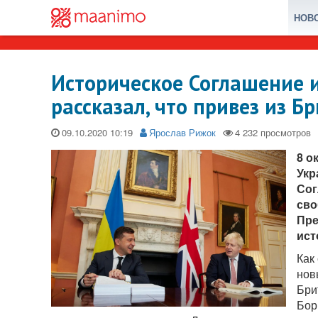
НОВ
Историческое Соглашение и
рассказал, что привез из Б
09.10.2020
Ярослав Рижок
8 о
Укр
Сог
сво
Пре
ист
Как
нов
Бри
Бор