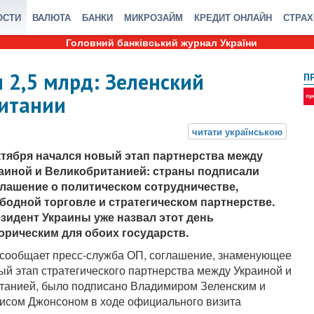
ОСТИ
ВАЛЮТА
БАНКИ
МИКРОЗАЙМ
КРЕДИТ ОНЛАЙН
СТРА
Головний банківський журнал України
 2,5 млрд: Зеленский
П
ритании
ктября начался новый этап партнерства между
аиной и Великобританией: страны подписали
лашение о политическом сотрудничестве,
бодной торговле и стратегическом партнерстве.
зидент Украины уже назвал этот день
орическим для обоих государств.
 сообщает пресс-служба ОП, соглашение, знаменующее
ый этап стратегического партнерства между Украиной и
танией, было подписано Владимиром Зеленским и
исом Джонсоном в ходе официального визита