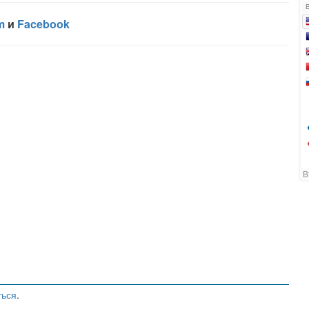
ться
.