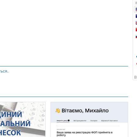
ться
.