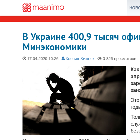
НОВ
В Украине 400,9 тысяч офи
Минэкономики
17.04.2020
Ксения Хижняк
Как
апр
зар
зан
Это
год
Тол
слу
без