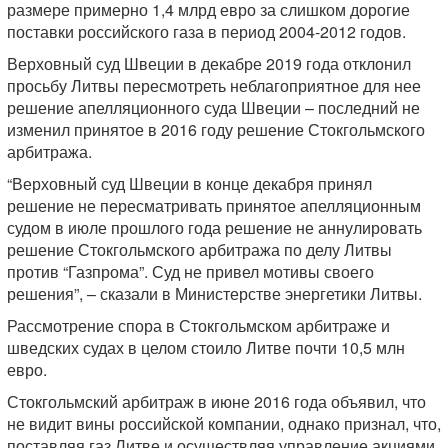
размере примерно 1,4 млрд евро за слишком дорогие
поставки российского газа в период 2004-2012 годов.
Верховный суд Швеции в декабре 2019 года отклонил
просьбу Литвы пересмотреть неблагоприятное для нее
решение апелляционного суда Швеции – последний не
изменил принятое в 2016 году решение Стокгольмского
арбитража.
“Верховный суд Швеции в конце декабря принял
решение не пересматривать принятое апелляционным
судом в июле прошлого года решение не аннулировать
решение Стокгольмского арбитража по делу Литвы
против “Газпрома”. Суд не привел мотивы своего
решения”, – сказали в Министерстве энергетики Литвы.
Рассмотрение спора в Стокгольмском арбитраже и
шведских судах в целом стоило Литве почти 10,5 млн
евро.
Стокгольмский арбитраж в июне 2016 года объявил, что
не видит вины российской компании, однако признал, что,
поставляя газ Литве и осуществляя управление акциями