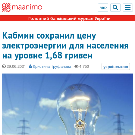
Головний банківський журнал України
Кабмин сохранил цену
электроэнергии для населения
на уровне 1,68 гривен
29.06.2021
Кристина Труфанова