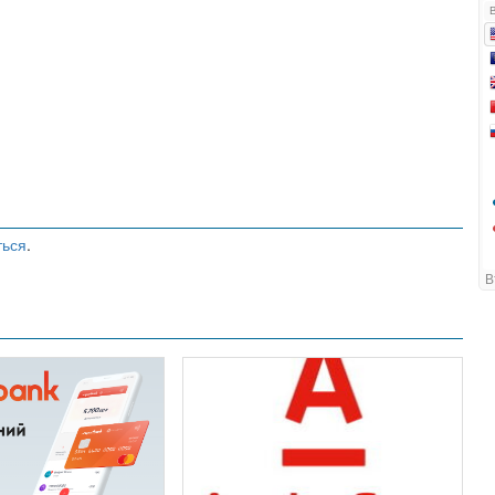
ться
.