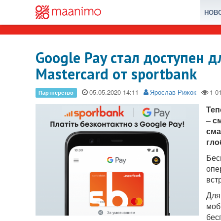
НОВ
Google Pay стал доступен 
Mastercard от sportbank
05.05.2020
Ярослав Рижок
Теп
– с
сма
гло
Бес
опе
вст
Для
моб
бес