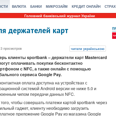
ОСТИ
ВАЛЮТА
БАНКИ
МИКРОЗАЙМ
КРЕДИТ ОНЛАЙН
СТРА
Головний банківський журнал України
для держателей карт
П
ерь клиенты sportbank – держатели карт Mastercard
могут оплачивать покупки бесконтактно
ртфоном с NFC, а также онлайн с помощью
бального сервиса Google Pay.
контактная оплата доступна на устройствах с
рационной системой Android версии не ниже 5.0 и
роенным чипом передачи данных NFC.
 того, чтобы совершать платежи картой sportbank через
ильный гаджет, клиенту необходимо загрузить
платное приложение Google Pay из магазина Google