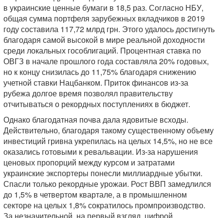
в украинские ценные бумаги в 18,5 раз. Согласно НБУ,
общая сумма портфеля зарубежных вкладчиков в 2019
году составила 117,72 млрд грн. Этого удалось достигнуть
благодаря самой высокой в мире реальной доходности
среди локальных гособлигаций. Процентная ставка по
ОВГЗ в начале прошлого года составляла 20% годовых,
но к концу снизилась до 11,75% благодаря снижению
учетной ставки Нацбанком. Приток финансов из-за
рубежа долгое время позволял правительству
отчитываться о рекордных поступлениях в бюджет.
Однако благодатная почва дала ядовитые всходы.
Действительно, благодаря такому существенному объему
инвестиций гривна укрепилась на целых 14,5%, но не все
оказались готовыми к ревальвации. Из-за нарушения
ценовых пропорций между курсом и затратами
украинские экспортеры понесли миллиардные убытки.
Спасли только рекордные урожаи. Рост ВВП замедлился
до 1,5% в четвертом квартале, а в промышленном
секторе на целых 1,8% сократилось промпроизводство.
За незначительной, на первый взгляд, цифрой