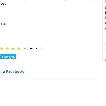
ров.
лгам
1