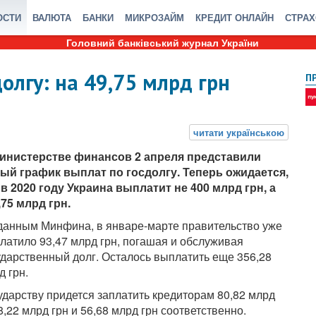
ОСТИ
ВАЛЮТА
БАНКИ
МИКРОЗАЙМ
КРЕДИТ ОНЛАЙН
СТРА
Головний банківський журнал України
олгу: на 49,75 млрд грн
П
инистерстве финансов 2 апреля представили
ый график выплат по госдолгу. Теперь ожидается,
 в 2020 году Украина выплатит не 400 млрд грн, а
,75 млрд грн.
данным Минфина, в январе-марте правительство уже
латило 93,47 млрд грн, погашая и обслуживая
ударственный долг. Осталось выплатить еще 356,28
д грн.
ударству придется заплатить кредиторам 80,82 млрд
,22 млрд грн и 56,68 млрд грн соответственно.