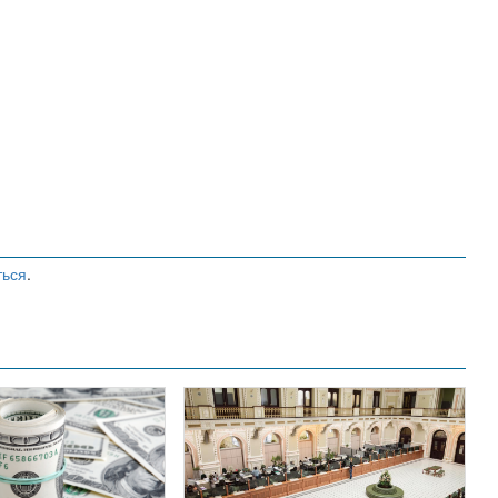
ться
.