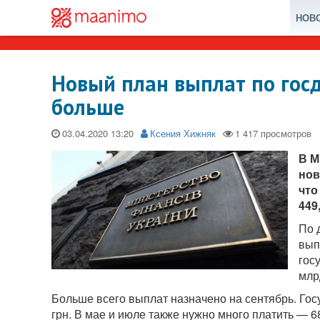
НОВ
Новый план выплат по госд
больше
03.04.2020
Ксения Хижняк
В М
нов
что
449
По 
вып
гос
млр
Больше всего выплат назначено на сентябрь. Гос
грн. В мае и июле также нужно много платить — 68