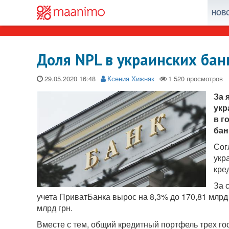
НОВ
Доля NPL в украинских бан
29.05.2020
Ксения Хижняк
За 
укр
в г
бан
Сог
укр
кре
За 
учета ПриватБанка вырос на 8,3% до 170,81 млрд 
млрд грн.
Вместе с тем, общий кредитный портфель трех гос