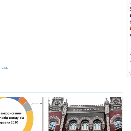
ться
.