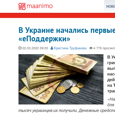
НОВ
В Украине начались первы
«еПоддержки»
22.03.2022
Кристина Труфанова
В У
гри
вып
нас
дей
на 
тра
«На
для
тысяч украинцев их получили. Денежные средс