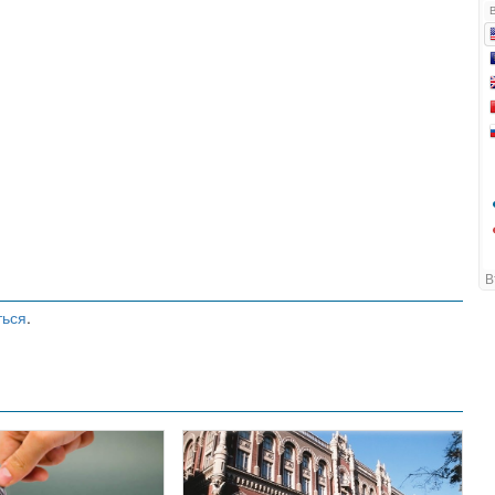
ться
.