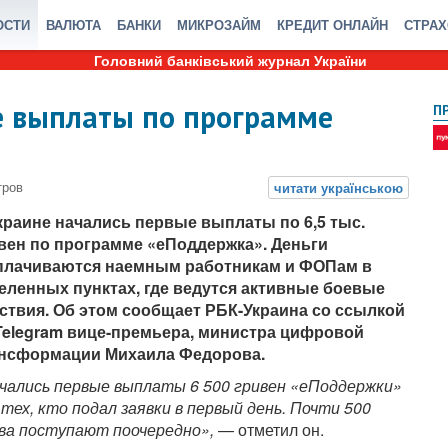
ОСТИ
ВАЛЮТА
БАНКИ
МИКРОЗАЙМ
КРЕДИТ ОНЛАЙН
СТРА
Головний банківський журнал України
е выплаты по программе
П
краине начались первые выплаты по 6,5 тыс.
вен по программе «еПоддержка». Деньги
лачиваются наемным работникам и ФОПам в
еленных пунктах, где ведутся активные боевые
ствия. Об этом сообщает РБК-Украина со ссылкой
Telegram вице-премьера, министра цифровой
нсформации Михаила Федорова.
чались первые выплаты 6 500 гривен «еПоддержки»
 тех, кто подал заявки в первый день. Почти 500
тва поступают поочередно»,
— отметил он.