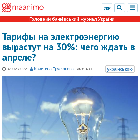
Головний банківський журнал України
Тарифы на электроэнергию
вырастут на 30%: чего ждать в
апреле?
03.02.2022
Кристина Труфанова