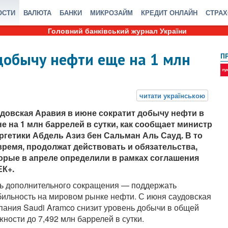
ОСТИ
ВАЛЮТА
БАНКИ
МИКРОЗАЙМ
КРЕДИТ ОНЛАЙН
СТРА
Головний банківський журнал України
добычу нефти еще на 1 млн
П
довская Аравия в июне сократит добычу нефти в
е на 1 млн баррелей в сутки, как сообщает министр
ргетики Абдель Азиз бен Сальман Аль Сауд. В то
время, продолжат действовать и обязательства,
орые в апреле определили в рамках соглашения
К+.
ь дополнительного сокращения — поддержать
бильность на мировом рынке нефти. С июня саудовская
пания Saudi Aramco снизит уровень добычи в общей
жности до 7,492 млн баррелей в сутки.