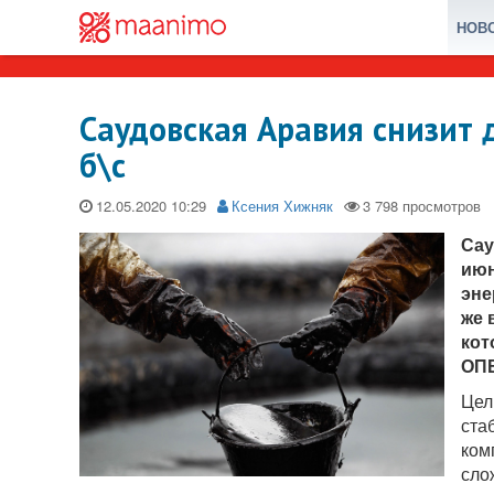
НОВ
Саудовская Аравия снизит 
б\с
12.05.2020
Ксения Хижняк
Сау
июн
эне
же 
кот
ОПЕ
Цел
ста
ком
сло