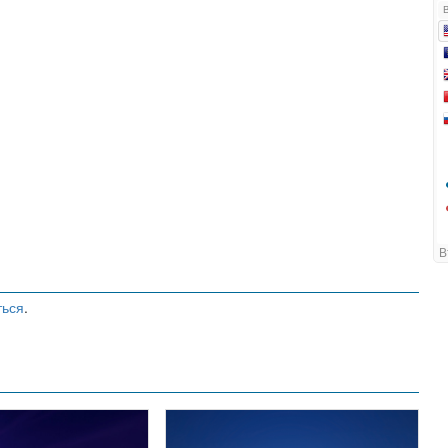
ться
.