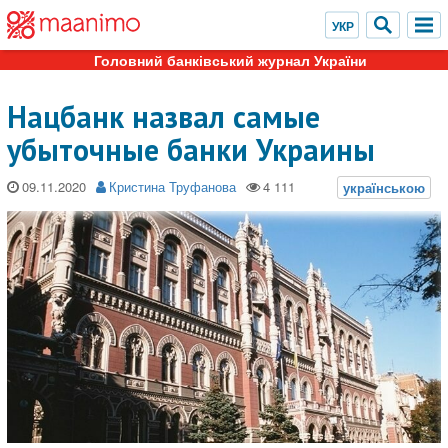
Головний банківський журнал України
Нацбанк назвал самые
убыточные банки Украины
09.11.2020
Кристина Труфанова