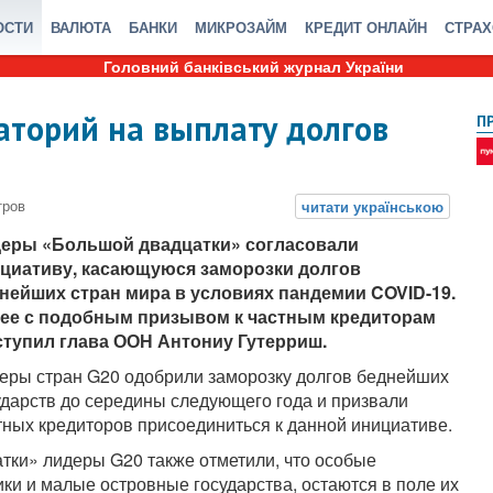
ОСТИ
ВАЛЮТА
БАНКИ
МИКРОЗАЙМ
КРЕДИТ ОНЛАЙН
СТРА
Головний банківський журнал України
торий на выплату долгов
П
еры «Большой двадцатки» согласовали
циативу, касающуюся заморозки долгов
нейших стран мира в условиях пандемии COVID-19.
ее с подобным призывом к частным кредиторам
тупил глава ООН Антониу Гутерриш.
еры стран G20 одобрили заморозку долгов беднейших
ударств до середины следующего года и призвали
тных кредиторов присоединиться к данной инициативе.
ки» лидеры G20 также отметили, что особые
ки и малые островные государства, остаются в поле их