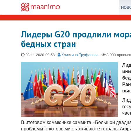
НОВ
Лидеры G20 продлили мора
бедных стран
23.11.2020
Кристина Труфанова
Лид
ини
бед
Ран
выс
Лид
гос
час
В итоговом коммюнике саммита «Большой двадцат
проблемы, с которыми сталкиваются страны Афри