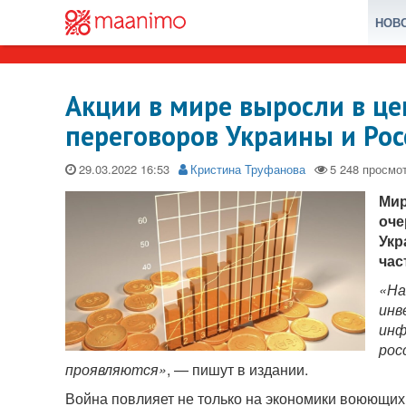
НОВ
Акции в мире выросли в це
переговоров Украины и Рос
29.03.2022
Кристина Труфанова
Мир
оче
Укр
час
«
На
инв
инф
рос
проявляются»
, — пишут в издании.
Война повлияет не только на экономики воюющих 