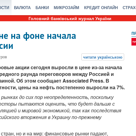
ОСТИ
ВАЛЮТА
БАНКИ
МИКРОЗАЙМ
КРЕДИТ ОНЛАЙН
СТРА
Головний банківський журнал України
не на фоне начала
П
сии
овые акции сегодня выросли в цене из-за начала
редного раунда переговоров между Россией и
аиной. Об этом сообщает Associated Press. В
тности, цены на нефть постепенно выросли на 7%.
 рынках до сих пор неопределенность, поскольку
есторы пытаются оценить, что будет дальше с
ляцией и мировой экономикой, так как последствия
сийского вторжения в
Украину по-прежнему
стран, но и на мир: финансовые рынки падают,