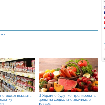
ться
.