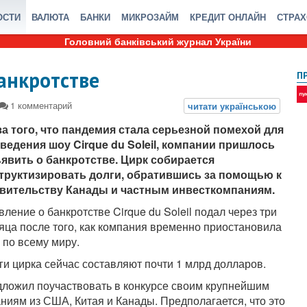
ОСТИ
ВАЛЮТА
БАНКИ
МИКРОЗАЙМ
КРЕДИТ ОНЛАЙН
СТРА
Головний банківський журнал України
анкротстве
П
за того, что пандемия стала серьезной помехой для
ведения шоу Cirque du Soleil, компании пришлось
явить о банкротстве. Цирк собирается
труктизировать долги, обратившись за помощью к
вительству Канады и частным инвесткомпаниям.
вление о банкротстве Cirque du Soleil подал через три
яца после того, как компания временно приостановила
 по всему миру.
ги цирка сейчас составляют почти 1 млрд долларов.
едложил поучаствовать в конкурсе своим крупнейшим
иям из США, Китая и Канады. Предполагается, что это