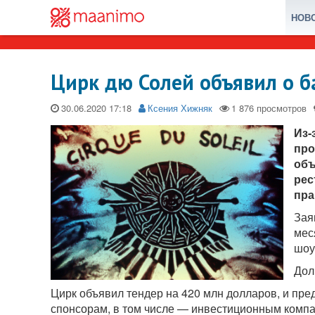
НОВ
Цирк дю Солей объявил о б
30.06.2020
Ксения Хижняк
Из-
про
объ
рес
пра
Зая
мес
шоу
Дол
Цирк объявил тендер на 420 млн долларов, и пр
спонсорам, в том числе — инвестиционным компан