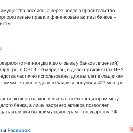
 имущества россиян, а через неделю правительство
корпоративные права и финансовые активы банков –
итам.
й
февраля (отчетная дата до отзыва у банков лицензий)
 млрд грн, в ОВГЗ – 9 млрд грн, в депосертификатах НБУ
средства частично использованы для выплат вкладчикам
суммы. За две недели вкладчики получили 427 млн ​​грн
асти активов банков и выплат всем кредиторам могут
лого банка, а лишь части его активов позволяет
ащать излишки бывшим акционерам – государству РФ.