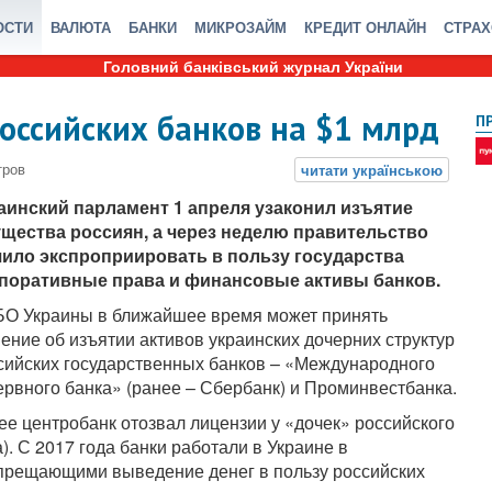
ОСТИ
ВАЛЮТА
БАНКИ
МИКРОЗАЙМ
КРЕДИТ ОНЛАЙН
СТРА
Головний банківський журнал України
оссийских банков на $1 млрд
П
аинский парламент 1 апреля узаконил изъятие
щества россиян, а через неделю правительство
ило экспроприировать в пользу государства
поративные права и финансовые активы банков.
О Украины в ближайшее время может принять
ение об изъятии активов украинских дочерних структур
сийских государственных банков – «Международного
ервного банка» (ранее – Сбербанк) и Проминвестбанка.
ее центробанк отозвал лицензии у «дочек» российского
 С 2017 года банки работали в Украине в
прещающими выведение денег в пользу российских