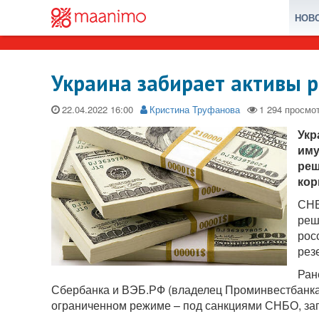
НОВ
Украина забирает активы р
22.04.2022
Кристина Труфанова
Укр
иму
реш
кор
СНБ
реш
рос
рез
Ран
Сбербанка и ВЭБ.РФ (владелец Проминвестбанка).
ограниченном режиме – под санкциями СНБО, за