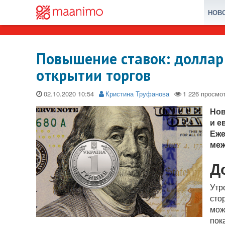
НОВ
Повышение ставок: доллар 
открытии торгов
02.10.2020
Кристина Труфанова
Нов
и е
Еже
меж
Д
Утр
сто
мож
пок