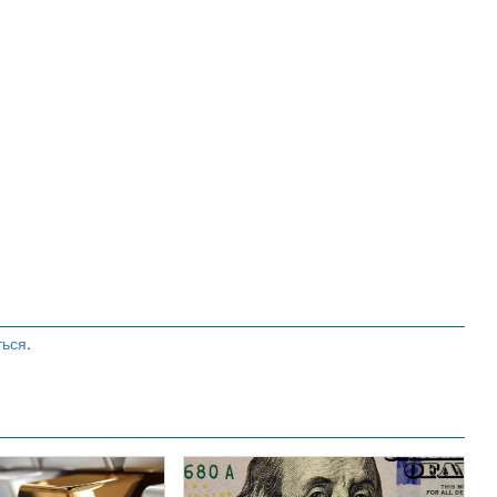
ться
.