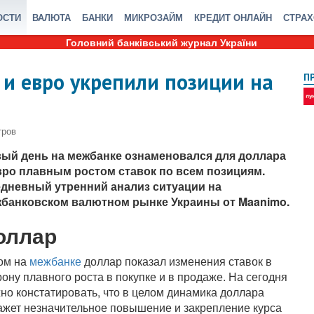
ОСТИ
ВАЛЮТА
БАНКИ
МИКРОЗАЙМ
КРЕДИТ ОНЛАЙН
СТРА
Головний банківський журнал України
и евро укрепили позиции на
П
ый день на межбанке ознаменовался для доллара
вро плавным ростом ставок по всем позициям.
дневный утренний анализ ситуации на
банковском валютном рынке Украины от Maanimo.
оллар
ом на
межбанке
доллар показал изменения ставок в
рону плавного роста в покупке и в продаже. На сегодня
но констатировать, что в целом динамика доллара
ажет незначительное повышение и закрепление курса