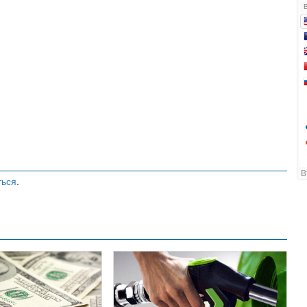
ться
.