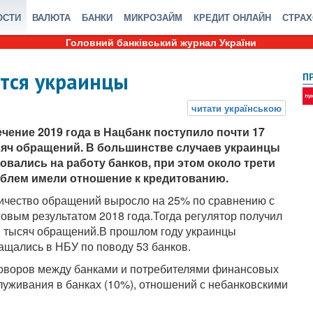
ОСТИ
ВАЛЮТА
БАНКИ
МИКРОЗАЙМ
КРЕДИТ ОНЛАЙН
СТРА
Головний банківський журнал України
ются украинцы
П
ечение 2019 года в Нацбанк поступило почти 17
яч обращений. В большинстве случаев украинцы
овались на работу банков, при этом около трети
блем имели отношение к кредитованию.
ичество обращений выросло на 25% по сравнению с
говым результатом 2018 года.Тогда регулятор получил
3 тысяч обращений.В прошлом году украинцы
ащались в НБУ по поводу 53 банков.
оворов между банками и потребителями финансовых
служивания в банках (10%), отношений с небанковскими