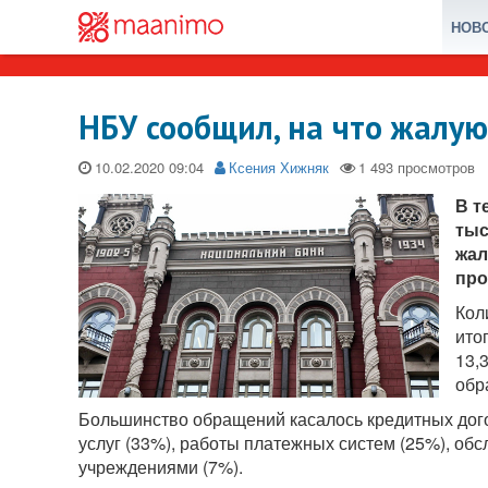
НОВ
НБУ сообщил, на что жалу
10.02.2020
Ксения Хижняк
В т
тыс
жал
про
Кол
ито
13,
обр
Большинство обращений касалось кредитных дог
услуг (33%), работы платежных систем (25%), об
учреждениями (7%).