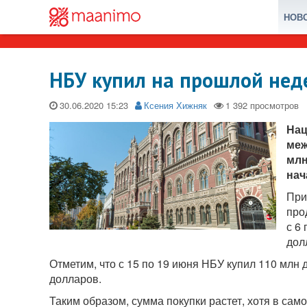
НОВ
НБУ купил на прошлой нед
30.06.2020
Ксения Хижняк
Нац
меж
млн
нач
При
про
с 6
дол
Отметим, что с 15 по 19 июня НБУ купил 110 млн 
долларов.
Таким образом, сумма покупки растет, хотя в сам