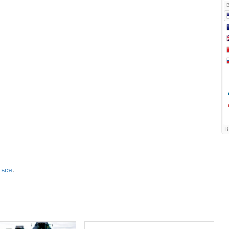
ться
.