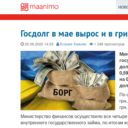
НОВ
Госдолг в мае вырос и в гри
25.06.2020
Ксения Хижняк
Мин
гос
дол
0,5
на 
дол
По 
грн
грн
Министерство финансов осуществило все четыре
внутреннего государственного займа, по итогам к