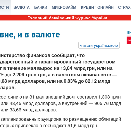
ОСТИ
ВАЛЮТА
БАНКИ
МИКРОЗАЙМ
КРЕДИТ ОНЛАЙН
СТРА
Головний банківський журнал України
вне, и в валюте
П
истерство финансов сообщает, что
ударственный и гарантированный государством
г в течение мая вырос на 13,04 млрд грн, или на
9% до 2,209 трлн грн, а в валютном эквиваленте —
0,68 млрд долларов, или на 0,83% до 82,12 млрд
ларов.
состоянию на 31 мая внешний долг составил 1,303 трлн
, или 48,45 млрд долларов, а внутренний — 905,76 млрд
, или 33,66 млрд долларов.
 запланированных аукциона по размещению облигаций
оторых привлекло в госбюджет 51,6 млрд грн.