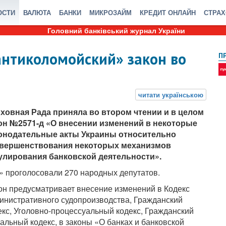
ОСТИ
ВАЛЮТА
БАНКИ
МИКРОЗАЙМ
КРЕДИТ ОНЛАЙН
СТРА
Головний банківський журнал України
антиколомойский» закон во
П
ховная Рада приняла во втором чтении и в целом
он №2571-д «О внесении изменений в некоторые
онодательные акты Украины относительно
вершенствования некоторых механизмов
улирования банковской деятельности».
» проголосовали 270 народных депутатов.
он предусматривает внесение изменений в Кодекс
инистративного судопроизводства, Гражданский
екс, Уголовно-процессуальный кодекс, Гражданский
льный кодекс, в законы «О банках и банковской