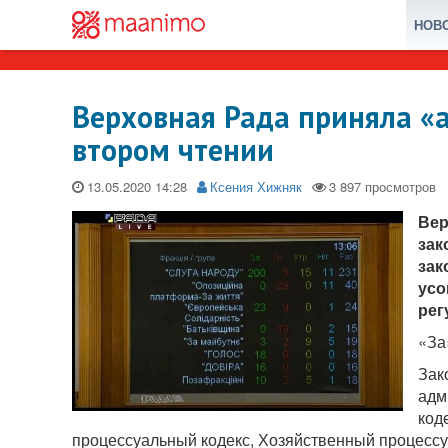
НОВ
Верховная Рада приняла «
втором чтении
13.05.2020
Ксения Хижняк
Вер
зак
зак
усо
рег
«За
Зак
адм
код
процессуальный кодекс, Хозяйственный процессуа