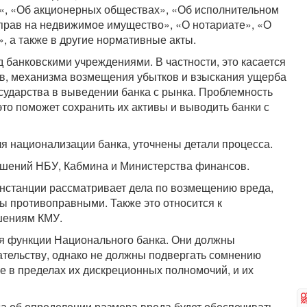
«, «Об акционерных обществах», «Об исполнительном
 прав на недвижимое имущество», «О нотариате», «О
, а также в другие нормативные акты.
банковскими учреждениями. В частности, это касается
в, механизма возмещения убытков и взыскания ущерба
осударства в выведении банка с рынка. Проблемность
это поможет сохранить их активы и выводить банки с
я национализации банка, уточнены детали процесса.
шений НБУ, Кабмина и Министерства финансов.
инстанции рассматривает дела по возмещению вреда,
ы противоправными. Также это относится к
шениям КМУ.
бя функции Национального банка. Они должны
ательству, однако не должны подвергать сомнению
е в пределах их дискреционных полномочий, и их
а об определении размера вреда будет обеспечивать