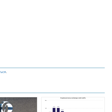
ться
.