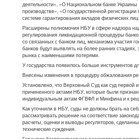
деятельности», «О Национальном банке Украины 
производстве», «О государственной регистрации
системе гарантирования вкладов физических лиц»
Расширены полномочия НБУ в сфере надзора над 
регулирования ликвидационной процедуры банко
со связанных с банком лиц, механизма участия г
банков будут выявлять на более ранних стадиях, 
рынка с наименьшими потерями.
У государства появилось больше инструментов дл
Внесены изменения в процедуру обжалования ре
Установлено, что Верховный Суд как суд первой 
причиненного актами НБУ, которые были признан
индивидуальным актам ФГВФЛ и Минфина и к ре
Как уточнили в НБУ, суды не должны брать на се
рассматривать решение на соответствие законод
расчеты, оценки и выводы регуляторов, сделанны
технические суждения.
Гарантию беспристрастного рассмотрения вопрос