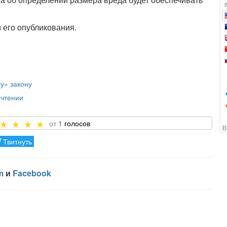
​​его опубликования.
у» закону
 чтении
1