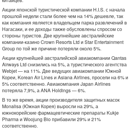
китайцев.
Акции японской туристической компании H.I.S. с начала
прошлой недели стали более чем на 14% дешевле, так
как компания является владельцем парка развлечений в
Нагасаки, и ее доходы также обусловлены спросом со
стороны туристов. Две крупнейшие австралийские
компании-казино Crown Resorts Ltd и Star Entertainment
Group по той же причине потеряли около 5%.
Акции крупнейшей австралийской авиакомпании Qantas
Airways Ltd снизились на 5%, а туристического агентства
Webjet — на 11%. Две ведущих авиакомпании Южной
Кореи, Korean Air Lines и Asiana Airlines, просели на 6% и
5% соответственно. Авиакомпания Japan Airlines
потеряла 7,9%, а ANA Holdings — 6%.
В то же время, акции производителя защитных масок
Monalisa (Южная Корея) выросли на 29%, а
южнокорейские фармацевтические препараты Kukje
Pharma и Woojung Bio прибавили 29% и 21%
соответственно.