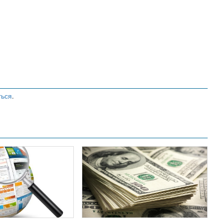
ться
.