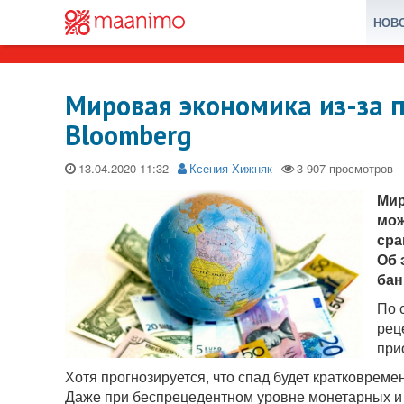
НОВ
Мировая экономика из-за п
Bloomberg
13.04.2020
Ксения Хижняк
Мир
мож
сра
Об 
бан
По 
рец
при
Хотя прогнозируется, что спад будет кратковрем
Даже при беспрецедентном уровне монетарных и