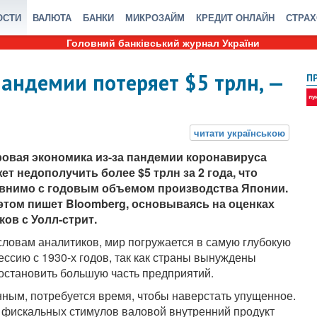
ОСТИ
ВАЛЮТА
БАНКИ
МИКРОЗАЙМ
КРЕДИТ ОНЛАЙН
СТРА
Головний банківський журнал України
андемии потеряет $5 трлн, —
П
овая экономика из-за пандемии коронавируса
ет недополучить более $5 трлн за 2 года, что
внимо с годовым объемом производства Японии.
этом пишет Bloomberg, основываясь на оценках
ков с Уолл-стрит.
словам аналитиков, мир погружается в самую глубокую
ессию с 1930-х годов, так как страны вынуждены
остановить большую часть предприятий.
енным, потребуется время, чтобы наверстать упущенное.
 фискальных стимулов валовой внутренний продукт