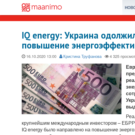
НОВ
IQ energy: Украина одолжил
повышение энергоэффекти
16.10.2020
Кристина Труфанова
Евр
пре
реа
эне
сот
Укр
выд
Реа
крупнейшим международным инвестором – ЕБРР – 
IQ energy было направлено на повышение энерго