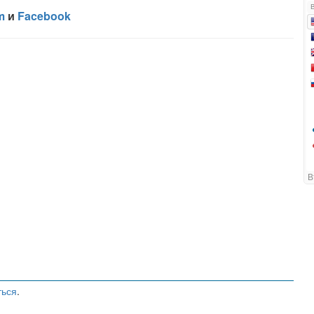
ться
.