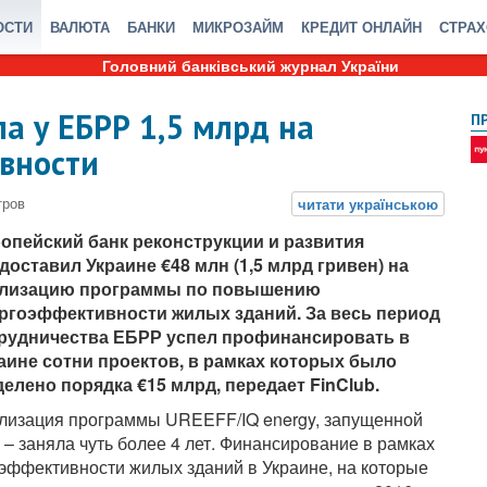
ОСТИ
ВАЛЮТА
БАНКИ
МИКРОЗАЙМ
КРЕДИТ ОНЛАЙН
СТРА
Головний банківський журнал України
а у ЕБРР 1,5 млрд на
П
вности
опейский банк реконструкции и развития
доставил Украине €48 млн (1,5 млрд гривен) на
лизацию программы по повышению
ргоэффективности жилых зданий. За весь период
рудничества ЕБРР успел профинансировать в
аине сотни проектов, в рамках которых было
елено порядка €15 млрд, передает FinClub.
лизация программы UREEFF/IQ energy, запущенной
заняла чуть более 4 лет. Финансирование в рамках
эффективности жилых зданий в Украине, на которые