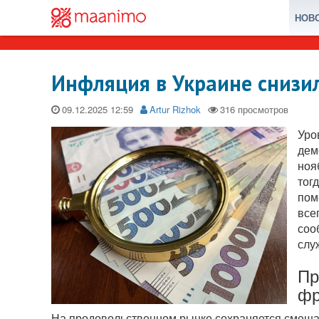
НОВ
Инфляция в Украине снизи
09.12.2025
Artur Rizhok
Уро
дем
ноя
тог
пом
все
соо
слу
Пр
фр
На продовольственном рынке сохраняется смеша