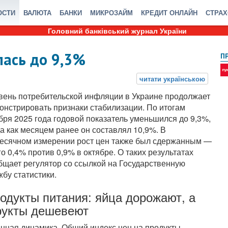
ОСТИ
ВАЛЮТА
БАНКИ
МИКРОЗАЙМ
КРЕДИТ ОНЛАЙН
СТРА
Головний банківський журнал України
лась до 9,3%
П
вень потребительской инфляции в Украине продолжает
онстрировать признаки стабилизации. По итогам
бря 2025 года годовой показатель уменьшился до 9,3%,
да как месяцем ранее он составлял 10,9%. В
есячном измерении рост цен также был сдержанным —
го 0,4% против 0,9% в октябре. О таких результатах
бщает регулятор со ссылкой на Государственную
жбу статистики.
одукты питания: яйца дорожают, а
укты дешевеют
нная динамика. Общий индекс цен на продукты