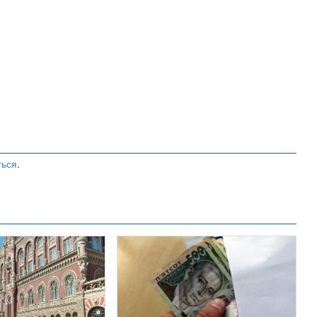
ться
.