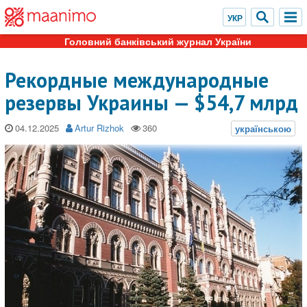
Головний банківський журнал України
Рекордные международные
резервы Украины — $54,7 млрд
04.12.2025
Artur Rizhok