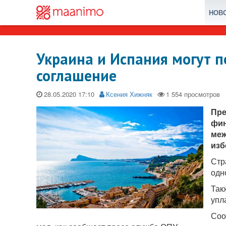
НОВ
Украина и Испания могут п
соглашение
28.05.2020
Ксения Хижняк
Пре
фин
меж
изб
Стр
одн
Так
упл
Соо