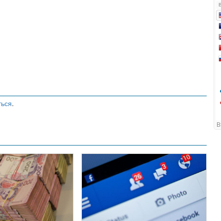
ться
.