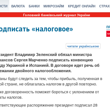
ОСТИ
ВАЛЮТА
БАНКИ
МИКРОЗАЙМ
КРЕДИТ ОНЛАЙН
СТРА
Головний банківський журнал України
одписать «налоговое»
П
зидент Владимир Зеленский обязал министра
ансов Сергея Марченко подписать конвенцию
ду Украиной и Испанией. В договоре идет речь об
ежании двойного налогообложения.
аны будут следить за тем, чтобы прибыль, полученная в
ой стране, не облагалась налогом в другой повторно.
же договоренность поможет бороться с уклонением от
аты налогов.
тветствующее распоряжение президент подписал 28