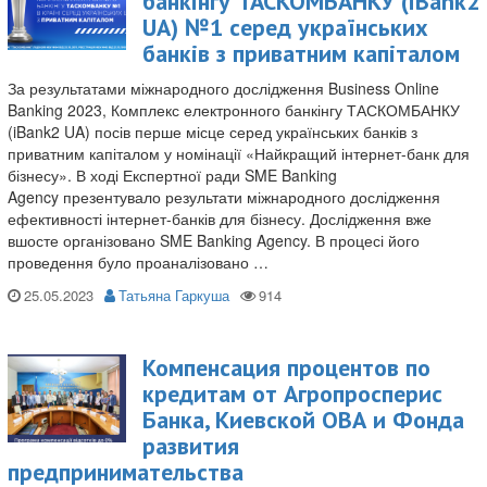
банкінгу ТАСКОМБАНКУ (iBank2
UA) №1 серед українських
банків з приватним капіталом
За результатами міжнародного дослідження Business Online
Banking 2023, Комплекс електронного банкінгу ТАСКОМБАНКУ
(iBank2 UA) посів перше місце серед українських банків з
приватним капіталом у номінації «Найкращий інтернет-банк для
бізнесу». В ході Експертної ради SME Banking
Agency презентувало результати міжнародного дослідження
ефективності інтернет-банків для бізнесу. Дослідження вже
вшосте організовано SME Banking Agency. В процесі його
проведення було проаналізовано …
25.05.2023
Татьяна Гаркуша
Компенсация процентов по
кредитам от Агропросперис
Банка, Киевской ОВА и Фонда
развития
предпринимательства