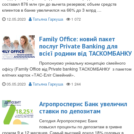
составил 876 млн грн до вычета резервов; объем средств
клиентов в банке увеличился на 66% до 3 млрд …
12.05.2023
Татьяна Гаркуша
Family Office: новий пакет
послуг Private Banking для
всієї родини від ТАСКОМБАНКУ
Пропонуємо унікальну концепцію сімейного
офісу (Family Office від Private banking ТАСКОМБАНКУ з пакетом
елітних карток «ТАС-Еліт Сімейний».
05.05.2023
Татьяна Гаркуша
Агропросперис Банк увеличил
ставки по депозитам
Сегодня Агропросперис Банк
повысил проценты по депозитам в гривне
сроком 9 и 12 месяцев. Самый высокий доход 18% годовых в