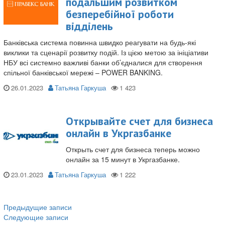
подальшим розвитком
безперебійної роботи
відділень
Банківська система повинна швидко реагувати на будь-які
виклики та сценарії розвитку подій. Із цією метою за ініціативи
НБУ всі системно важливі банки об’єдналися для створення
спільної банківської мережі – POWER BANKING.
26.01.2023
Татьяна Гаркуша
Открывайте счет для бизнеса
онлайн в Укргазбанке
Открыть счет для бизнеса теперь можно
онлайн за 15 минут в Укргазбанке.
23.01.2023
Татьяна Гаркуша
Предыдущие записи
Навигация
Следующие записи