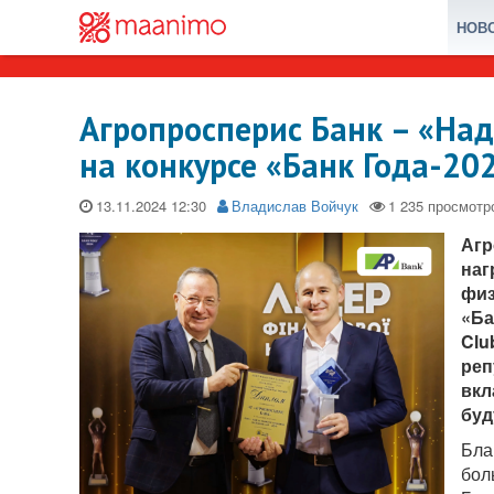
НОВ
Агропросперис Банк – «На
на конкурсе «Банк Года-20
13.11.2024
Владислав Войчук
Агр
наг
физ
«Ба
Clu
реп
вкл
буд
Бла
бол