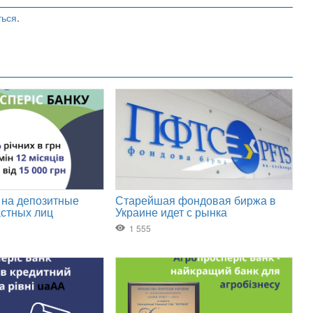
ться
.