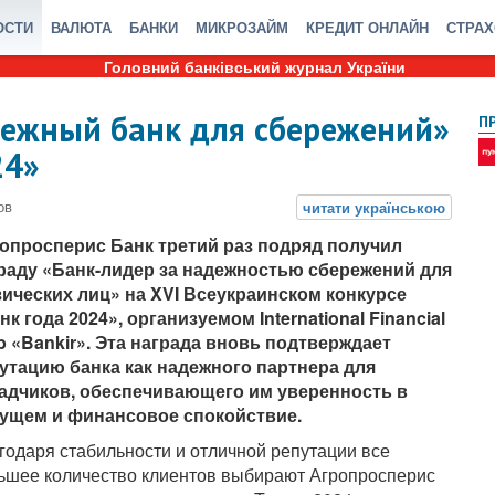
ОСТИ
ВАЛЮТА
БАНКИ
МИКРОЗАЙМ
КРЕДИТ ОНЛАЙН
СТРА
Головний банківський журнал України
дежный банк для сбережений»
П
24»
опросперис Банк третий раз подряд получил
раду «Банк-лидер за надежностью сбережений для
ических лиц» на XVI Всеукраинском конкурсе
нк года 2024», организуемом International Financial
b «Bankir». Эта награда вновь подтверждает
утацию банка как надежного партнера для
адчиков, обеспечивающего им уверенность в
ущем и финансовое спокойствие.
годаря стабильности и отличной репутации все
ьшее количество клиентов выбирают Агропросперис