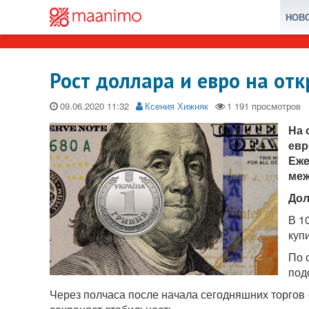
НОВ
Рост доллара и евро на от
09.06.2020
Ксения Хижняк
На 
евр
Еже
меж
До
В 1
куп
По 
под
Через полчаса после начала сегодняшних торгов 