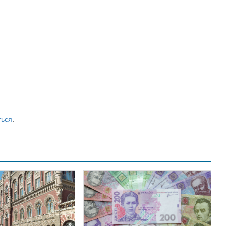
ться
.