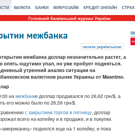
ОСТИ
ВАЛЮТА
БАНКИ
МИКРОЗАЙМ
КРЕДИТ ОНЛАЙН
СТРА
Головний банківський журнал України
крытии межбанка
П
открытии межбанка доллар незначительно растет, а
о опять ощутимо упал, но уже пробует подняться.
дневный утренний анализ ситуации на
банковском валютном рынке Украины от Maanimo.
ллар
0:00 на
межбанк
е доллар продавался по 26,62 грн/$, а
ить его можно было по 26,59 грн/$.
сравнению
с закрытием торгов в пятницу
, доллар
орожал всего на копейку и в продаже, и в покупке.
«американец» поднялся еще на 1 копейку, и пока