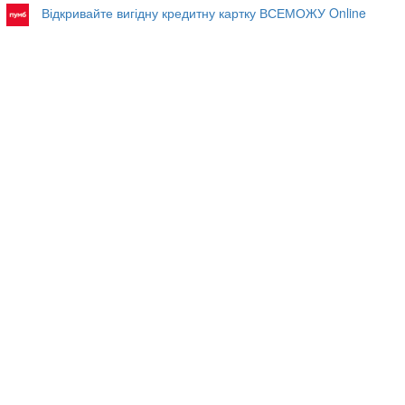
Відкривайте вигідну кредитну картку ВСЕМОЖУ Online