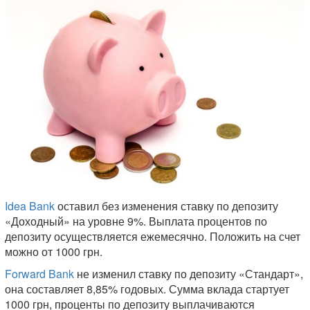
Idea Bank
оставил без изменения ставку по депозиту
«Доходный» на уровне 9%. Выплата процентов по
депозиту осуществляется ежемесячно. Положить на счет
можно от 1000 грн.
Forward Bank
не изменил ставку по депозиту «Стандарт»,
она составляет 8,85% годовых. Сумма вклада стартует
1000 грн, проценты по депозиту выплачиваются