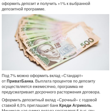
оформить депозит и получить +1% к выбранной
депозитной программе.
Под 7% можно оформить вклад «Стандарт»
от
ПриватБанка
. Выплата процентов по депозиту
осуществляется ежемесячно, программа не
предусматривает досрочного расторжения договора.
Оформить депозитный вклад «Срочный» с годовой
ставкой 6,5% приглашает банк
Креди Агриколь
.
Минимальная сумма вклада составляет 5 тыс. грн,