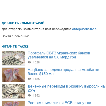
ДОБАВИТЬ КОММЕНТАРИЙ
Для отправки комментария вам необходимо
авторизоваться
.
Войти с помощью: