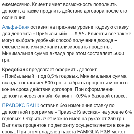
ежемесячно. Клиент имеет возможность пополнить
депозит, а также продлить действие договора после его
окончания.
Альфа-Банк
оставил на прежнем уровне годовую ставку
для депозита «Прибыльный» — 9,5%. Клиенты все так же
могут выбрать удобный способ получения дохода –
ежемесячно или же капитализировать проценты.
Минимальная сумма вклада при этом составляет 5000
грн.
Кредобанк
предлагает оформить депозит
«Прибыльный» под 8,5% годовых. Минимальная сумма
вклада составляет 500 грн, а забрать проценты можно в
конце срока действия договора. При оформлении
депозита через онлайн-банкинг +0,5% к базовой ставке.
ПРАВЭКС БАНК
оставил без изменения ставку по
депозитной программе «Правэкс Классика» на уровне 6%
годовых. Открыть счет можно имея на руках от 250 грн.
Выплата процентов по депозиту осуществляется в конце
срока. При этом владелец пакета FAMIGLIA R&B может