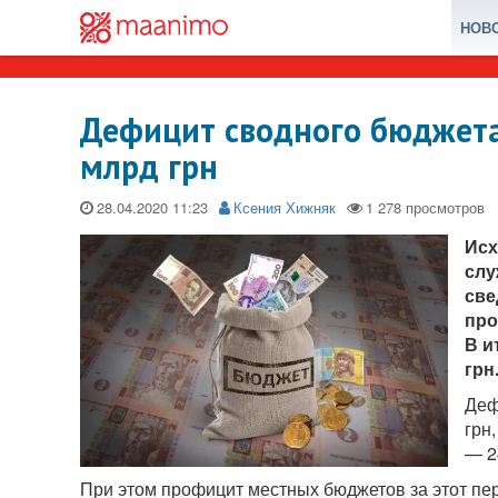
НОВ
Дефицит сводного бюджета 
млрд грн
28.04.2020
Ксения Хижняк
Исх
слу
све
про
В и
грн
Деф
грн
— 2
При этом профицит местных бюджетов за этот пери