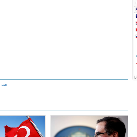
ться
.