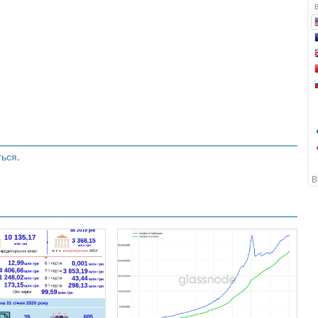
ться
.