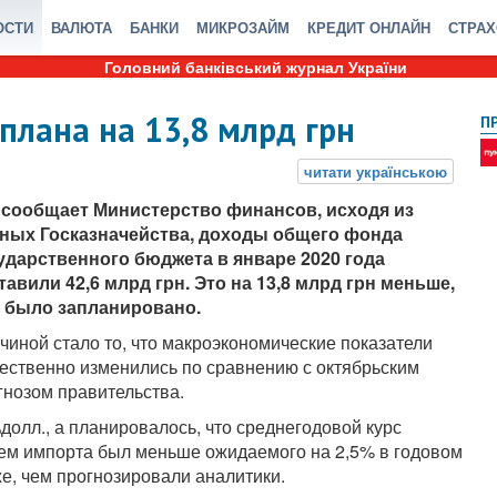
ОСТИ
ВАЛЮТА
БАНКИ
МИКРОЗАЙМ
КРЕДИТ ОНЛАЙН
СТРА
Головний банківський журнал України
 плана на 13,8 млрд грн
П
 сообщает Министерство финансов, исходя из
ных Госказначейства, доходы общего фонда
ударственного бюджета в январе 2020 года
тавили 42,6 млрд грн. Это на 13,8 млрд грн меньше,
 было запланировано.
чиной стало то, что макроэкономические показатели
ественно изменились по сравнению с октябрьским
гнозом правительства.
\долл., а планировалось, что среднегодовой курс
бъем импорта был меньше ожидаемого на 2,5% в годовом
же, чем прогнозировали аналитики.