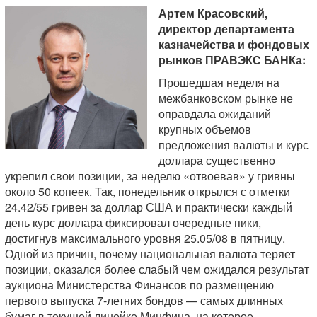
Артем Красовский,
директор департамента
казначейства и фондовых
рынков ПРАВЭКС БАНКа:
Прошедшая неделя на
межбанковском рынке не
оправдала ожиданий
крупных объемов
предложения валюты и курс
доллара существенно
укрепил свои позиции, за неделю «отвоевав» у гривны
около 50 копеек. Так, понедельник открылся с отметки
24.42/55 гривен за доллар США и практически каждый
день курс доллара фиксировал очередные пики,
достигнув максимального уровня 25.05/08 в пятницу.
Одной из причин, почему национальная валюта теряет
позиции, оказался более слабый чем ожидался результат
аукциона Министерства Финансов по размещению
первого выпуска 7-летних бондов — самых длинных
бумаг в текущей линейке Минфина, на которое