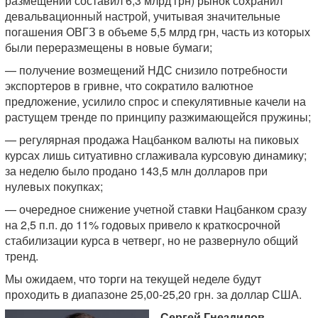
размещений составил 6,3 млрд грн) рынок сохранил
девальвационный настрой, учитывая значительные
погашения ОВГЗ в объеме 5,5 млрд грн, часть из которых
были переразмещены в новые бумаги;
— получение возмещений НДС снизило потребности
экспортеров в гривне, что сократило валютное
предложение, усилило спрос и спекулятивные качели на
растущем тренде по принципу разжимающейся пружины;
— регулярная продажа Нацбанком валюты на пиковых
курсах лишь ситуативно сглаживала курсовую динамику;
за неделю было продано 143,5 млн долларов при
нулевых покупках;
— очередное снижение учетной ставки Нацбанком сразу
на 2,5 п.п. до 11% годовых привело к краткосрочной
стабилизации курса в четверг, но не развернуло общий
тренд.
Мы ожидаем, что торги на текущей неделе будут
проходить в диапазоне 25,00-25,20 грн. за доллар США.
Сергей Гнездилов,