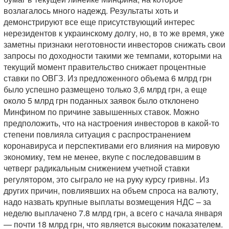
возлагалось много надежд. Результаты хоть и
демонстрируют все еще присутствующий интерес
нерезидентов к украинскому долгу, но, в то же время, уже
заметны признаки неготовности инвесторов снижать свои
запросы по доходности такими же темпами, которыми на
текущий момент правительство снижает процентные
ставки по ОВГЗ. Из предложенного объема 6 млрд грн
было успешно размещено только 3,6 млрд грн, а еще
около 5 млрд грн поданных заявок было отклонено
Минфином по причине завышенных ставок. Можно
предположить, что на настроения инвесторов в какой-то
степени повлияла ситуация с распространением
коронавируса и перспективами его влияния на мировую
экономику, тем не менее, вкупе с последовавшим в
четверг радикальным снижением учетной ставки
регулятором, это сыграло не на руку курсу гривны. Из
других причин, повлиявших на объем спроса на валюту,
надо назвать крупные выплаты возмещения НДС – за
неделю выплачено 7.8 млрд грн, а всего с начала января
— почти 18 млрд грн, что является высоким показателем.