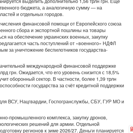
нируется выделить дополнительно 1,56 трлн грн. Ещё
ственного бюджета, а аналогичную сумму — на
ластей и отдельных городов.
ачисления финансовой помощи от Европейского союза
военного сбора и экспортной пошлины на товары
ься на обеспечение украинских военных, закупку
редлагается часть поступлений от «военного» НДФЛ
ым за уничтожение беспилотников государства-
значительной международной финансовой поддержке
лрд грн. Ожидается, что его уровень снизится с 18,5%
т оборонный сектор. В частности, более 1,39 трлн
оспособности государства за счёт кредитной поддержки
для ВСУ, Нацгвардии, Госпогранслужбы, СБУ, ГУР МО и
нно-промышленного комплекса, закупку дронов,
нологических решений для армии. Отдельной
одготовку регионов к зиме 2026/27. Деньги планируется