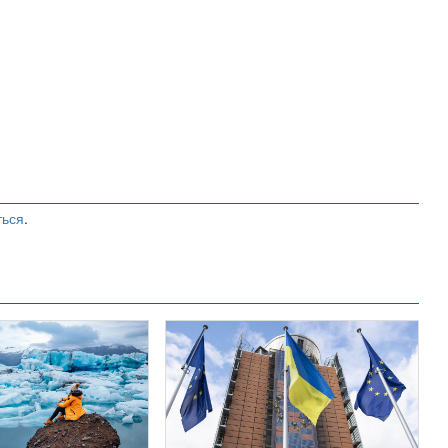
ться
.