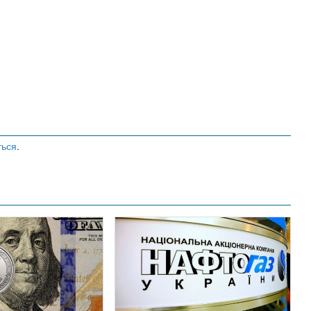
ться
.