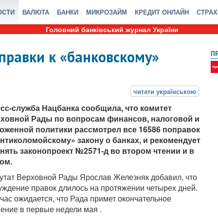
ОСТИ
ВАЛЮТА
БАНКИ
МИКРОЗАЙМ
КРЕДИТ ОНЛАЙН
СТРА
Головний банківський журнал України
правки к «банковскому»
П
сс-служба Нацбанка сообщила, что комитет
ховной Рады по вопросам финансов, налоговой и
оженной политики рассмотрел все 16586 поправок
антиколомойскому» закону о банках, и рекомендует
нять законопроект №2571-д во втором чтении и в
ом.
утат Верховной Рады Ярослав Железняк добавил, что
уждение правок длилось на протяжении четырех дней.
час ожидается, что Рада примет окончательное
ение в первые недели мая .