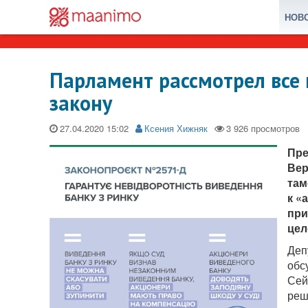
НОВ
Парламент рассмотрел все 
закону
27.04.2020
Ксения Хижняк
Пре
Вер
там
к «
при
цел
Деп
обс
Сей
реш