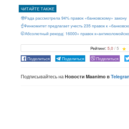
🤓Рада рассмотрела 94% правок «банковскому» закону
☝️Финкомитет предлагает учесть 235 правок к «банковс
🤭Абсолютный рекорд: 16000+ правок к»антиколомойско
5,0