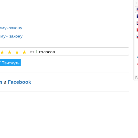
кому»закону
му» закону
1