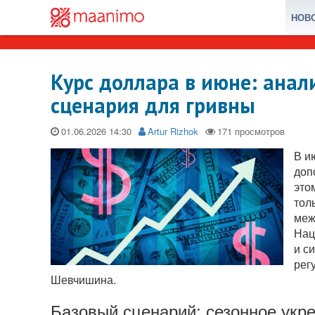
НОВ
Курс доллара в июне: анал
сценария для гривны
01.06.2026
Artur Rizhok
В и
доп
это
тол
меж
Нац
и с
рег
Шевчишина.
Базовый сценарий: сезонное укр