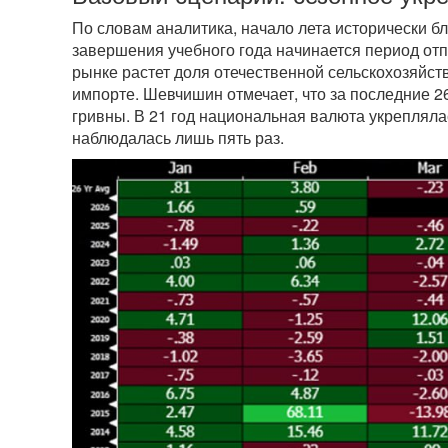
По словам аналитика, начало лета исторически 
завершения учебного года начинается период отп
рынке растет доля отечественной сельскохозяйст
импорте. Шевчишин отмечает, что за последние 
гривны. В 21 год национальная валюта укреплялас
наблюдалась лишь пять раз.