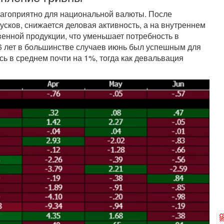
благоприятно для национальной валюты. После
усков, снижается деловая активность, а на внутреннем
венной продукции, что уменьшает потребность в
26 лет в большинстве случаев июнь был успешным для
ь в среднем почти на 1%, тогда как девальвация