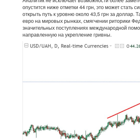
Аналитик не исключает возможности более замет
опустится ниже отметки 44 грн, это может стать 
открыть путь к уровню около 43,5 грн за доллар.
евро на мировых рынках, смягчении риторики Ф
значительных поступлениях международной помощ
направленную на укрепление гривны.