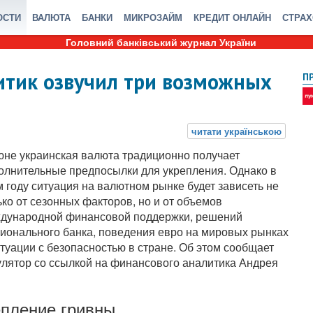
ОСТИ
ВАЛЮТА
БАНКИ
МИКРОЗАЙМ
КРЕДИТ ОНЛАЙН
СТРА
Головний банківський журнал України
итик озвучил три возможных
П
юне украинская валюта традиционно получает
олнительные предпосылки для укрепления. Однако в
м году ситуация на валютном рынке будет зависеть не
ько от сезонных факторов, но и от объемов
дународной финансовой поддержки, решений
ионального банка, поведения евро на мировых рынках
итуации с безопасностью в стране. Об этом сообщает
улятор со ссылкой на финансового аналитика Андрея
епление гривны