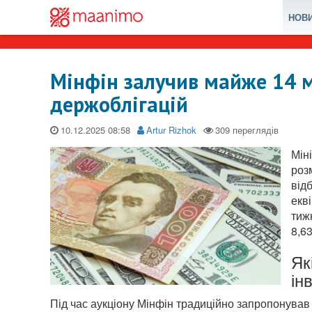
НОВ
Мінфін залучив майже 14 м
держоблігацій
10.12.2025
Artur Rizhok
Мін
роз
від
екв
тиж
8,6
Як
ін
Під час аукціону Мінфін традиційно запропонував к