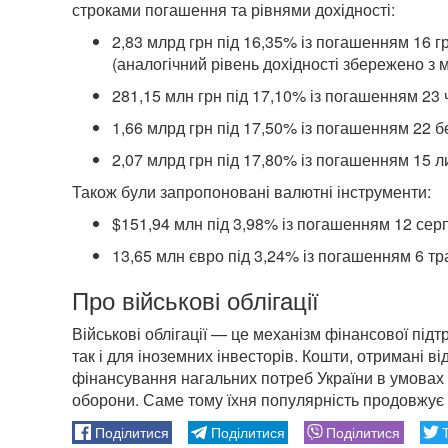
строками погашення та рівнями дохідності:
2,83 млрд грн під 16,35% із погашенням 16 г
(аналогічний рівень дохідності збережено з 
281,15 млн грн під 17,10% із погашенням 23 
1,66 млрд грн під 17,50% із погашенням 22 б
2,07 млрд грн під 17,80% із погашенням 15 л
Також були запропоновані валютні інструменти:
$151,94 млн під 3,98% із погашенням 12 сер
13,65 млн євро під 3,24% із погашенням 6 тр
Про військові облігації
Військові облігації — це механізм фінансової під
так і для іноземних інвесторів. Кошти, отримані в
фінансування нагальних потреб України в умовах 
оборони. Саме тому їхня популярність продовжує 