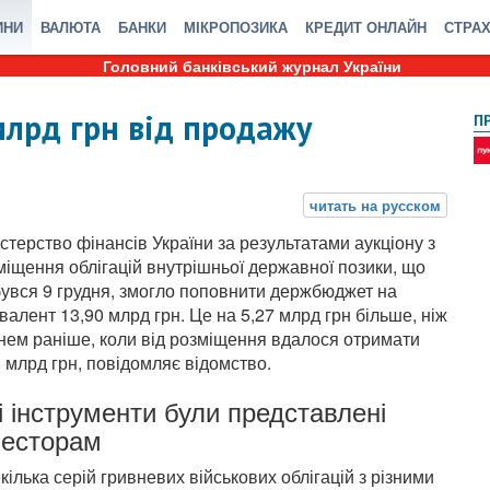
ИНИ
ВАЛЮТА
БАНКИ
МІКРОПОЗИКА
КРЕДИТ ОНЛАЙН
СТРА
Головний банківський журнал України
лрд грн від продажу
П
істерство фінансів України за результатами аукціону з
міщення облігацій внутрішньої державної позики, що
бувся 9 грудня, змогло поповнити держбюджет на
івалент 13,90 млрд грн. Це на 5,27 млрд грн більше, ніж
нем раніше, коли від розміщення вдалося отримати
3 млрд грн, повідомляє відомство.
і інструменти були представлені
весторам
ілька серій гривневих військових облігацій з різними