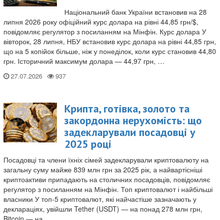
Національний банк України встановив на 28
липня 2026 року офіційний курс долара на рівні 44,85 грн/$,
повідомляє регулятор з посиланням на Мінфін. Курс долара У
вівторок, 28 липня, НБУ встановив курс долара на рівні 44,85 грн,
що на 5 копійок більше, ніж у понеділок, коли курс становив 44,80
грн. Історичний максимум долара — 44,97 грн, …
27.07.2026
Крипта, готівка, золото та
закордонна нерухомість: що
задекларували посадовці у
2025 році
Посадовці та члени їхніх сімей задекларували криптовалюту на
загальну суму майже 839 млн грн за 2025 рік, а найвартісніші
криптоактиви припадають на столичних посадовців, повідомляє
регулятор з посиланням на Мінфін. Топ криптовалют і найбільші
власники У топ-5 криптовалют, які найчастіше зазначають у
деклараціях, увійшли Tether (USDT) — на понад 278 млн грн,
Bitcoin — на …