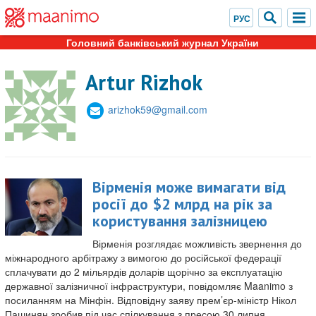
Головний банківський журнал України
Artur Rizhok
arizhok59@gmail.com
Вірменія може вимагати від
росії до $2 млрд на рік за
користування залізницею
Вірменія розглядає можливість звернення до
міжнародного арбітражу з вимогою до російської федерації
сплачувати до 2 мільярдів доларів щорічно за експлуатацію
державної залізничної інфраструктури, повідомляє Maanimo з
посиланням на Мінфін. Відповідну заяву прем’єр-міністр Нікол
Пашинян зробив під час спілкування з пресою 30 липня,