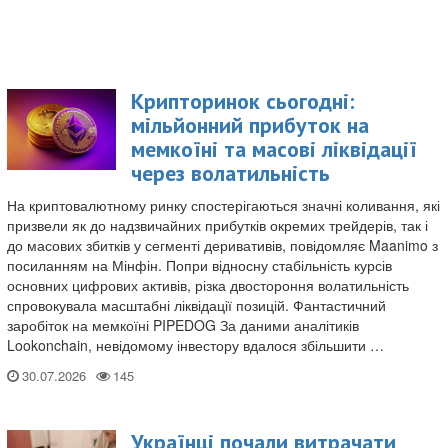
Крипторинок сьогодні:
мільйонний прибуток на
мемкоїні та масові ліквідації
через волатильність
На криптовалютному ринку спостерігаються значні коливання, які
призвели як до надзвичайних прибутків окремих трейдерів, так і
до масових збитків у сегменті деривативів, повідомляє Maanimo з
посиланням на Мінфін. Попри відносну стабільність курсів
основних цифрових активів, різка двостороння волатильність
спровокувала масштабні ліквідації позицій. Фантастичний
заробіток на мемкоїні PIPEDOG За даними аналітиків
Lookonchain, невідомому інвестору вдалося збільшити …
30.07.2026
Українці почали витрачати