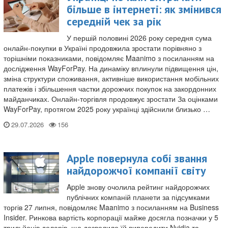
більше в інтернеті: як змінився
середній чек за рік
У першій половині 2026 року середня сума
онлайн-покупки в Україні продовжила зростати порівняно з
торішніми показниками, повідомляє Maanimo з посиланням на
дослідження WayForPay. На динаміку вплинули підвищення цін,
зміна структури споживання, активніше використання мобільних
платежів і збільшення частки дорожчих покупок на закордонних
майданчиках. Онлайн-торгівля продовжує зростати За оцінками
WayForPay, протягом 2025 року українці здійснили близько …
29.07.2026
Apple повернула собі звання
найдорожчої компанії світу
Apple знову очолила рейтинг найдорожчих
публічних компаній планети за підсумками
торгів 27 липня, повідомляє Maanimo з посиланням на Business
Insider. Ринкова вартість корпорації майже досягла позначки у 5
трильйонів доларів, що дозволило їй випередити Nvidia та