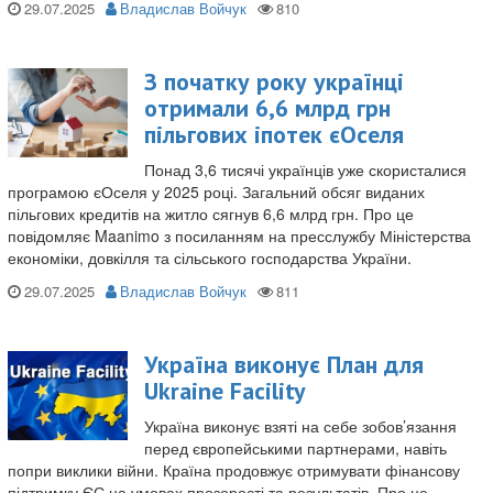
29.07.2025
Владислав Войчук
З початку року українці
отримали 6,6 млрд грн
пільгових іпотек єОселя
Понад 3,6 тисячі українців уже скористалися
програмою єОселя у 2025 році. Загальний обсяг виданих
пільгових кредитів на житло сягнув 6,6 млрд грн. Про це
повідомляє Maanimo з посиланням на пресслужбу Міністерства
економіки, довкілля та сільського господарства України.
29.07.2025
Владислав Войчук
Україна виконує План для
Ukraine Facility
Україна виконує взяті на себе зобов’язання
перед європейськими партнерами, навіть
попри виклики війни. Країна продовжує отримувати фінансову
підтримку ЄС на умовах прозорості та результатів. Про це