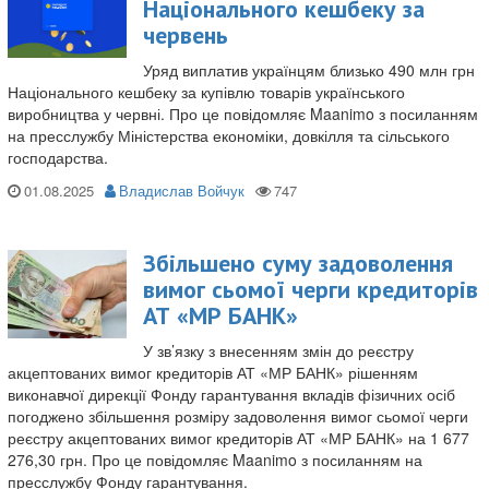
Національного кешбеку за
червень
Уряд виплатив українцям близько 490 млн грн
Національного кешбеку за купівлю товарів українського
виробництва у червні. Про це повідомляє Maanimo з посиланням
на пресслужбу Міністерства економіки, довкілля та сільського
господарства.
01.08.2025
Владислав Войчук
Збільшено суму задоволення
вимог сьомої черги кредиторів
АТ «МР БАНК»
У зв’язку з внесенням змін до реєстру
акцептованих вимог кредиторів АТ «МР БАНК» рішенням
виконавчої дирекції Фонду гарантування вкладів фізичних осіб
погоджено збільшення розміру задоволення вимог сьомої черги
реєстру акцептованих вимог кредиторів АТ «МР БАНК» на 1 677
276,30 грн. Про це повідомляє Maanimo з посиланням на
пресслужбу Фонду гарантування.