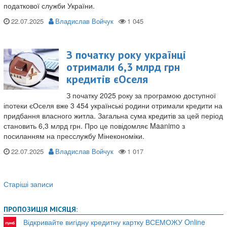
податкової служби України.
22.07.2025
Владислав Войчук
З початку року українці
отримали 6,3 млрд грн
кредитів єОселя
З початку 2025 року за програмою доступної
іпотеки єОселя вже 3 454 українські родини отримали кредити на
придбання власного житла. Загальна сума кредитів за цей період
становить 6,3 млрд грн. Про це повідомляє Maanimo з
посиланням на пресслужбу Мінекономіки.
22.07.2025
Владислав Войчук
Старіші записи
Навігація
записів
ПРОПОЗИЦІЯ МІСЯЦЯ:
Відкривайте вигідну кредитну картку ВСЕМОЖУ Online